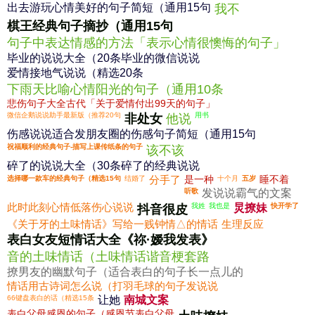
出去游玩心情美好的句子简短（通用15句
我不
棋王经典句子摘抄（通用15句
句子中表达情感的方法「表示心情很懊悔的句子」
毕业的说说大全（20条毕业的微信说说
爱情接地气说说（精选20条
下雨天比喻心情阳光的句子（通用10条
悲伤句子大全古代「关于爱情付出99天的句子」
微信企鹅说说助手最新版（推荐20句
用书
非处女
他说
伤感说说适合发朋友圈的伤感句子简短（通用15句
祝福顺利的经典句子-描写上课传纸条的句子
该不该
碎了的说说大全（30条碎了的经典说说
分手了
是一种
睡不着
选择哪一款车的经典句子（精选15句
结婚了
十个月
五岁
听歌
发说说霸气的文案
此时此刻心情低落伤心说说
我姓
我也是
炅撩妹
快开学了
抖音很皮
《关于牙的土味情话》写给一贱钟情△的情话
生理反应
表白女友短情话大全《祢·嫒我发表》
音的土味情话（土味情话谐音梗套路
撩男友的幽默句子（适合表白的句子长一点儿的
情话用古诗词怎么说（打羽毛球的句子发说说
66键盘表白的话（精选15条
让她
南城文案
表白父母感恩的句子（感恩节表白父母