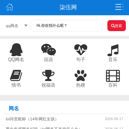
柒伍网
qq网名
搜索
QQ网名
说说
句子
音乐
情书
祝福语
热梗
百科
网名
lol诗意昵称（14年网红女孩）
2026-06-17
男生伤感网名好听（lol网名不支持怎么办）
2026-06-17