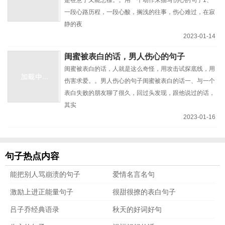
一段心路历程，一段心酸，搁浅的往事，伤心难过，在寂
静的夜
2023-01-14
闺蜜被表白的话，男人伤心的句子
闺蜜被表白的话，人就是这么奇怪，用攻击试探底线，用
伤害求爱。。男人伤心的句子闺蜜被表白的话一、与一个
表白失败的朋友聊了很久，回过头发现，跟他说过的话，
其实
2023-01-16
句子热点内容
能把别人骂崩溃的句子
爱情名言名句
激励上进正能量句子
很甜很撩的表白句子
吕子乔经典语录
秋天的好词好句