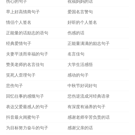
伤心的句子
祝福妈妈的话
早上好高情商句子
爱国名言警句
情侣个人签名
好听的个人签名
正能量的话励志的语句
伤感的话
经典爱情句子
正能量满满的励志句子
夫妻平淡而幸福的句子
名言佳句
赞美老师的名言佳句
大学生活感悟
笑死人歪理句子
感动的句子
悲伤句子
中秋节好词好句
回忆往事的感慨句子
悲伤逆流成河经典语录
表达父爱最感人的句子
有深度有涵养的句子
抖音最火闺蜜句子
感谢老师辛苦负责的话
为目标努力奋斗的句子
感谢父亲的话