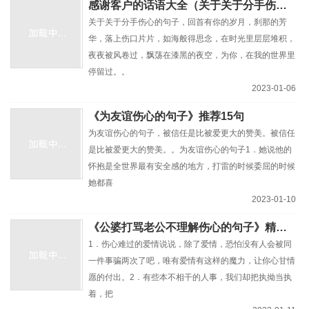
感谢客户的话语大全（关于关于分手伤心的句子）
关于关于分手伤心的句子，回首有你的岁月，刹那的芳
华，落上伤口片片，如海般得思念，在时光里层层堆积，
夜夜被风卷过，飘荡在漆黑的夜空，为你，在我的世界里
停留过。。
2023-01-06
《为友谊伤心的句子》推荐15句
为友谊伤心的句子，被信任是比被爱更大的赞美。被信任
是比被爱更大的赞美。。为友谊伤心的句子1．她说他的
怀抱是全世界最有安全感的地方，打雷的时候委屈的时候
她都喜
2023-01-10
《公婆打骂老公不理解伤心的句子》精选25条
1．伤心难过的爱情说说，除了爱情，恐怕没有人会被同
一件事骗两次了吧，唯有爱情有这样的魔力，让你心甘情
愿的付出。2．有些本不相干的人事，我们却把执拗当执
着，把