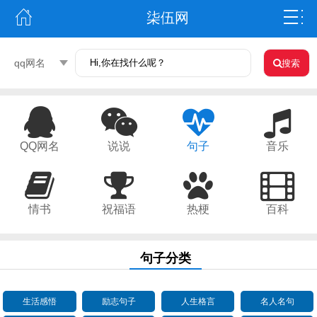
柒伍网
qq网名
搜索
QQ网名
说说
句子
音乐
情书
祝福语
热梗
百科
句子分类
生活感悟
励志句子
人生格言
名人名句