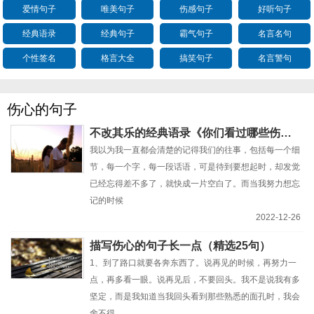
爱情句子
唯美句子
伤感句子
好听句子
经典语录
经典句子
霸气句子
名言名句
个性签名
格言大全
搞笑句子
名言警句
伤心的句子
不改其乐的经典语录《你们看过哪些伤心的句子》
我以为我一直都会清楚的记得我们的往事，包括每一个细
节，每一个字，每一段话语，可是待到要想起时，却发觉
已经忘得差不多了，就快成一片空白了。而当我努力想忘
记的时候
2022-12-26
描写伤心的句子长一点（精选25句）
1、到了路口就要各奔东西了。说再见的时候，再努力一
点，再多看一眼。说再见后，不要回头。我不是说我有多
坚定，而是我知道当我回头看到那些熟悉的面孔时，我会
舍不得。