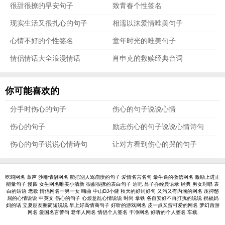
很甜很撩的早安句子
致青春个性签名
现实生活又很扎心的句子
相濡以沫爱情唯美句子
心情不好的个性签名
童年时光的唯美句子
情侣情话大全浪漫情话
肖申克的救赎经典台词
你可能喜欢的
分手时伤心的句子
伤心的句子说说心情
伤心的句子
励志伤心的句子说说心情诗句
伤心的句子说说心情诗句
让对方看到伤心的哭的句子
吃鸡网名
童声
沙雕情侣网名
能把别人骂崩溃的句子
爱情名言名句
最牛逼的微信网名
激励上进正
能量句子
慢四
女生网名唯美小清新
很甜很撩的表白句子
迪吧
吕子乔经典语录
经典
男女对唱
表
白的话语
老歌
情侣网名一男一女
嗨曲
中山DJ小健
秋天的好词好句
又污又有内涵的网名
压抑憋
屈的心情说说
中英文
伤心的句子
心烦意乱心情说说
时尚
拿铁
各自安好不再打扰的说说
祝福妈
妈的话
立夏朋友圈简短说说
早上好高情商句子
好听的游戏网名
皮一点又蛮可爱的网名
梦幻西游
网名
爱国名言警句
老年人网名
情侣个人签名
干净网名
好听的个人签名
车载