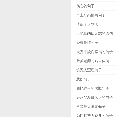
伤心的句子
早上好高情商句子
情侣个人签名
正能量的话励志的语句
经典爱情句子
夫妻平淡而幸福的句子
赞美老师的名言佳句
笑死人歪理句子
悲伤句子
回忆往事的感慨句子
表达父爱最感人的句子
抖音最火闺蜜句子
为目标努力奋斗的句子