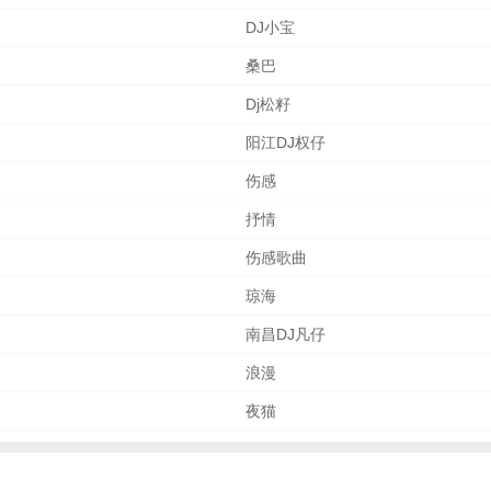
DJ小宝
桑巴
Dj松籽
阳江DJ权仔
伤感
抒情
伤感歌曲
琼海
南昌DJ凡仔
浪漫
夜猫