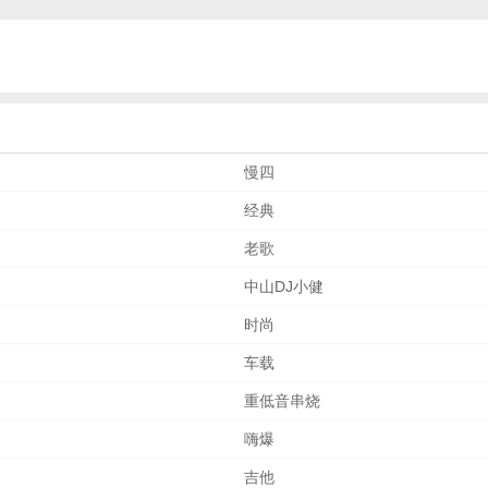
慢四
经典
老歌
中山DJ小健
时尚
车载
重低音串烧
嗨爆
吉他