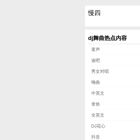
慢四
dj舞曲热点内容
童声
迪吧
男女对唱
嗨曲
中英文
拿铁
全英文
DJ花心
抖音