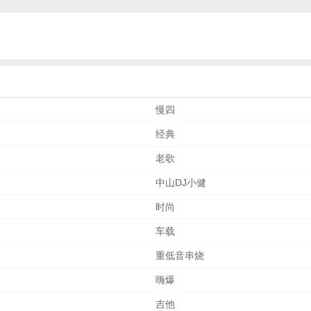
慢四
经典
老歌
中山DJ小健
时尚
车载
重低音串烧
嗨爆
吉他