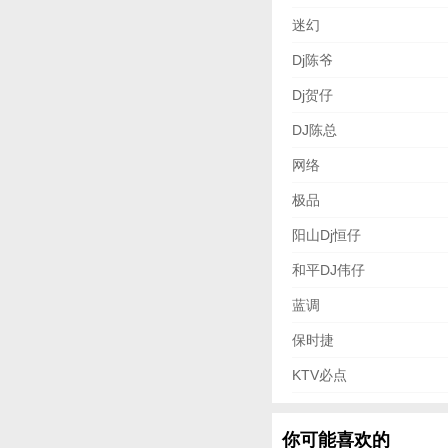
迷幻
Dj陈爷
Dj贺仔
DJ陈总
网络
极品
阳山Dj恒仔
和平DJ伟仔
蓝调
保时捷
KTV必点
你可能喜欢的