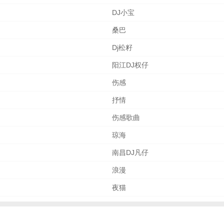
DJ小宝
桑巴
Dj松籽
阳江DJ权仔
伤感
抒情
伤感歌曲
琼海
南昌DJ凡仔
浪漫
夜猫