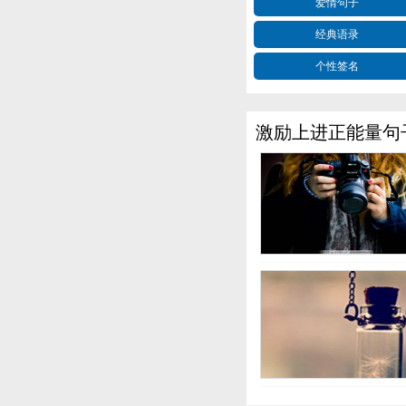
爱情句子
经典语录
个性签名
激励上进正能量句