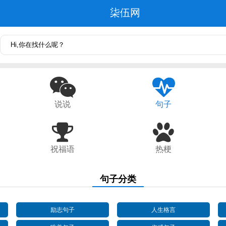
柒伍网
说说
句子
祝福语
热梗
句子分类
励志句子
人生格言