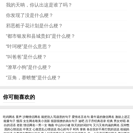
我的天呐，你认出这是谁了吗？
你发现了没是什么梗？
邪恶栀子花计划是什么梗？
“都市银发和县城贵妇”是什么梗？
“叶珂梗”是什么意思？
“叫爸爸”是什么梗？
“潦草小狗”是什么梗？
“豆角，赛螃蟹”是什么梗？
你可能喜欢的
吃鸡网名
童声
沙雕情侣网名
能把别人骂崩溃的句子
爱情名言名句
最牛逼的微信网名
激励上进正
能量句子
慢四
女生网名唯美小清新
很甜很撩的表白句子
迪吧
吕子乔经典语录
经典
男女对唱
表
白的话语
老歌
情侣网名一男一女
嗨曲
中山DJ小健
秋天的好词好句
又污又有内涵的网名
压抑憋
屈的心情说说
中英文
心烦意乱心情说说
伤心的句子
时尚
拿铁
各自安好不再打扰的说说
祝福妈