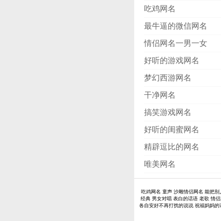
吃鸡网名
最牛逼的微信网名
情侣网名一男一女
好听的游戏网名
梦幻西游网名
干净网名
搞笑游戏网名
好听的闺蜜网名
精辟逗比的网名
唯美网名
吃鸡网名
童声
沙雕情侣网名
能把别
经典
男女对唱
表白的话语
老歌
情侣
各自安好不再打扰的说说
祝福妈妈的