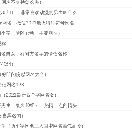
ol网名不支持怎么办）
30组），非常喜欢动漫的男生叫什么
号网名，微信2021最火特殊符号网名
两个字（梦随心动非主流网名）
昵称
网名男女，有对方名字的情侣名称
40组）
（好听的伤感网名大全）
侣网名123
（2021最新四个字网名女）
男生（最火40组），热情一点的情头
网络自黑名句）
女生（两个字网名三人闺蜜网名霸气高冷）