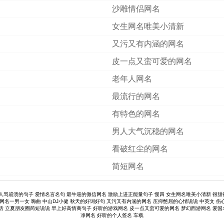
沙雕情侣网名
女生网名唯美小清新
又污又有内涵的网名
皮一点又蛮可爱的网名
老年人网名
最流行的网名
有特色的网名
男人大气沉稳的网名
看破红尘的网名
简短网名
人骂崩溃的句子
爱情名言名句
最牛逼的微信网名
激励上进正能量句子
慢四
女生网名唯美小清新
很甜
网名一男一女
嗨曲
中山DJ小健
秋天的好词好句
又污又有内涵的网名
压抑憋屈的心情说说
中英文
伤
话
立夏朋友圈简短说说
早上好高情商句子
好听的游戏网名
皮一点又蛮可爱的网名
梦幻西游网名
爱国
净网名
好听的个人签名
车载