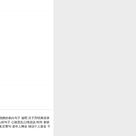
很撩的表白句子
迪吧
吕子乔经典语录
心的句子
心烦意乱心情说说
时尚
拿铁
名言警句
老年人网名
情侣个人签名
干