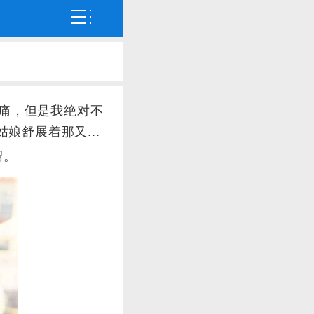
心痛，但是我绝对不
舒展着那又...
绍。