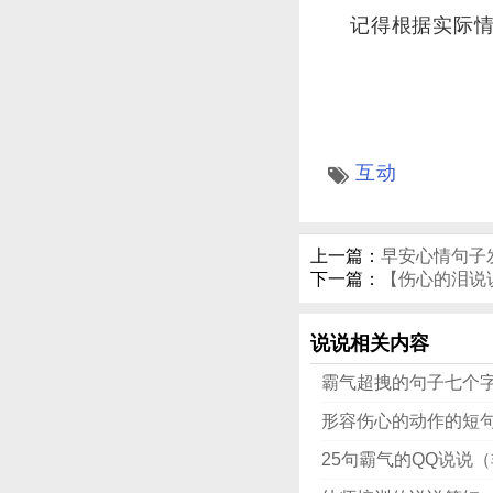
记得根据实际
互动
上一篇：
早安心情句子
下一篇：
【伤心的泪说
说说相关内容
霸气超拽的句子七个字
形容伤心的动作的短
25句霸气的QQ说说