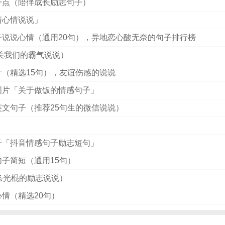
一点（陪伴成长励志句子）
清心情说说」
说说心情（通用20句），异地恋心酸无奈的句子排行榜
有关我们的霸气说说）
（精选15句），友谊伤感的说说
图片「关于做饭的情感句子」
文句子（推荐25句生的微信说说）
子「抖音情感句子励志短句」
子简短（通用15句）
条光棍的励志说说）
情（精选20句）