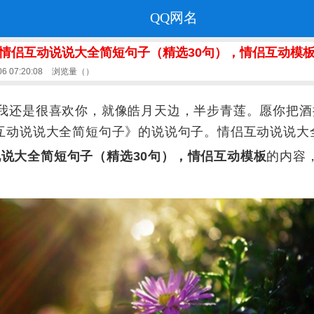
QQ网名
情侣互动说说大全简短句子（精选30句），情侣互动模
 07:20:08
浏览量（
）
我还是很喜欢你，就像皓月天边，半步青莲。愿你把酒
动说说大全简短句子》的说说句子。情侣互动说说大全简
说大全简短句子（精选30句），情侣互动模板
的内容