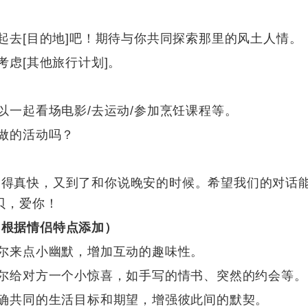
一起去[目的地]吧！期待与你共同探索那里的风土人情。
考虑[其他旅行计划]。
可以一起看场电影/去运动/参加烹饪课程等。
想做的活动吗？
过得真快，又到了和你说晚安的时候。希望我们的对话
贝，爱你！
（根据情侣特点添加）
偶尔来点小幽默，增加互动的趣味性。
偶尔给对方一个小惊喜，如手写的情书、突然的约会等。
明确共同的生活目标和期望，增强彼此间的默契。