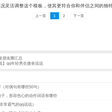
情况灵活调整这个模板，使其更符合你和伴侣之间的独
上一页
1
2
下一页
发朋友圈汇总
说】qq年轻男生微丧说说
（对偶句有哪些50句）
句子，形容伤心的动作词语有哪些
（非常霸气的qq说说）