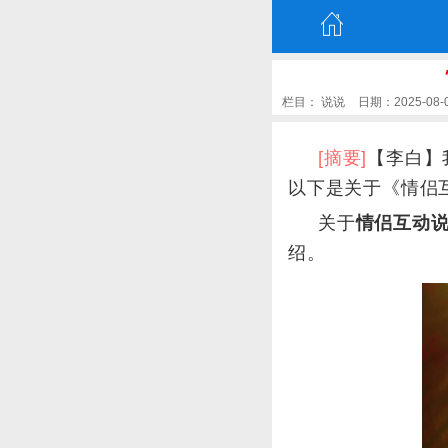
栏目：
说说
日期：2025-08-06
[摘要]
【李白】
以下是关于《情侣互
关于
情侣互动说
绍。