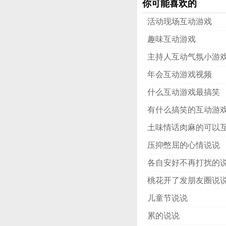
你可能喜欢的
活动现场互动游戏
趣味互动游戏
主持人互动气氛小游
年会互动游戏视频
什么互动游戏最搞笑
有什么搞笑的互动游
土味情话肉麻的可以
压抑憋屈的心情说说
各自安好不再打扰的
桃花开了发朋友圈说
儿童节说说
累的说说