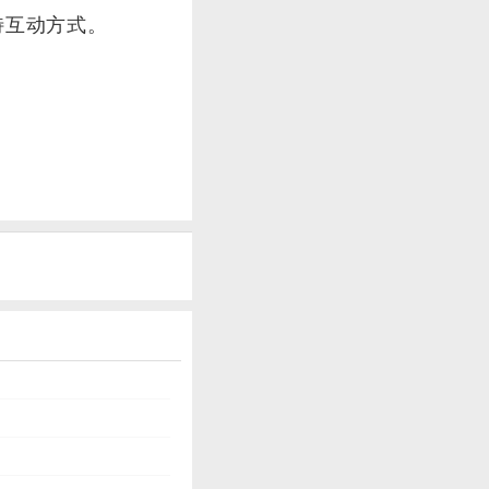
特互动方式。