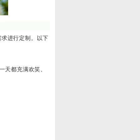
需求进行定制。以下
每一天都充满欢笑、