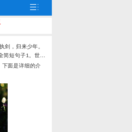
板
执剑，归来少年。
短句子1。世...
，下面是详细的介