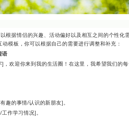
可以根据情侣的兴趣、活动偏好以及相互之间的个性化
互动模板，你可以根据自己的需要进行调整和补充：
迎语
字]，欢迎你来到我的生活圈！在这里，我希望我们的
[有趣的事情/认识的新朋友]。
事/工作学习情况]。