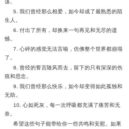
荡。
5. 我们曾经那么相爱，如今却成了最熟悉的陌
生人。
6. 付出了所有，却换来一句再见和无尽的遗
憾。
7. 心碎的感觉无法言喻，仿佛整个世界都崩塌
了。
8. 曾经的誓言随风而去，留下的只有深深的伤
痕和思念。
9. 我们曾经那么快乐，如今却变得如此孤独和
无助。
10. 心如死灰，每一次呼吸都充满了痛苦和无
奈。
希望这些句子能带给你一些共鸣和安慰。如果