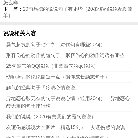
怎么样
下一篇：
20句品德的说说句子有哪些（20条短的说说配图简
单）
说说相关内容
霸气超拽的句子七个字（对偶句有哪些50句）
形容伤心的动作的短句子，形容伤心的动作词语有哪些
25句霸气的QQ说说（非常霸气的qq说说）
幼师培训的说说简短一点（陪伴成长励志句子）
解气的经典句子「冷清心情说说」
异地恋心酸无奈的句子说说心情（通用20句），异地恋心
酸无奈的句子排行榜
我们的说说（2026有关我们的霸气说说）
友谊伤感说说大全图片（精选15句），友谊伤感的说说