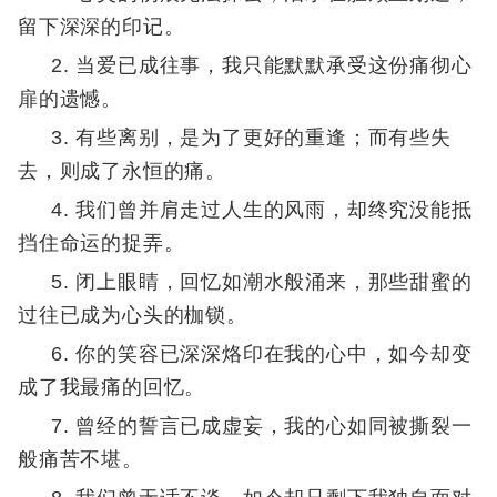
留下深深的印记。
2. 当爱已成往事，我只能默默承受这份痛彻心
扉的遗憾。
3. 有些离别，是为了更好的重逢；而有些失
去，则成了永恒的痛。
4. 我们曾并肩走过人生的风雨，却终究没能抵
挡住命运的捉弄。
5. 闭上眼睛，回忆如潮水般涌来，那些甜蜜的
过往已成为心头的枷锁。
6. 你的笑容已深深烙印在我的心中，如今却变
成了我最痛的回忆。
7. 曾经的誓言已成虚妄，我的心如同被撕裂一
般痛苦不堪。