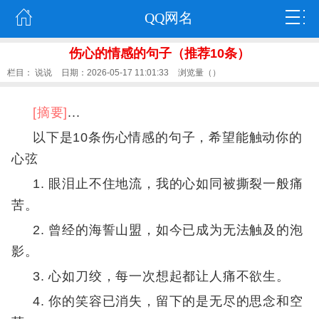
QQ网名
伤心的情感的句子（推荐10条）
栏目：
说说
日期：2026-05-17 11:01:33
浏览量（
）
[摘要]
...
以下是10条伤心情感的句子，希望能触动你的
心弦
1. 眼泪止不住地流，我的心如同被撕裂一般痛
苦。
2. 曾经的海誓山盟，如今已成为无法触及的泡
影。
3. 心如刀绞，每一次想起都让人痛不欲生。
4. 你的笑容已消失，留下的是无尽的思念和空