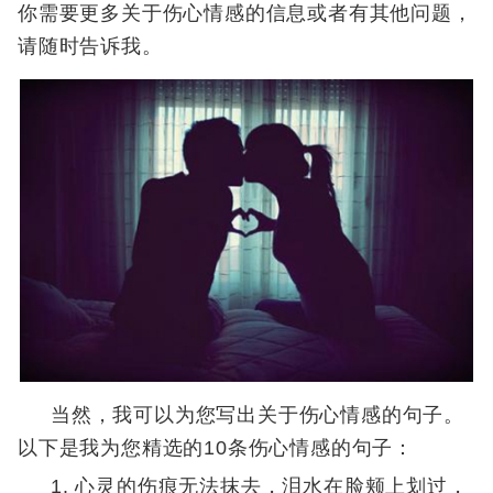
你需要更多关于伤心情感的信息或者有其他问题，
请随时告诉我。
当然，我可以为您写出关于伤心情感的句子。
以下是我为您精选的10条伤心情感的句子：
1. 心灵的伤痕无法抹去，泪水在脸颊上划过，