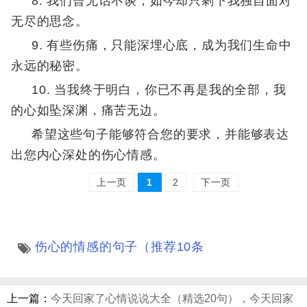
8. 我们曾无话不谈，如今却只剩下我独自面对
无尽的思念。
9. 有些伤痛，只能深埋心底，成为我们生命中
永远的秘密。
10. 当我终于明白，你已不再是我的全部，我
的心如坠深渊，痛苦无边。
希望这些句子能够符合您的要求，并能够表达
出您内心深处的伤心情感。
上一页
1
2
下一页
伤心的情感的句子（推荐10条
上一篇：
今天回家了心情说说大全（精选20句），今天回家