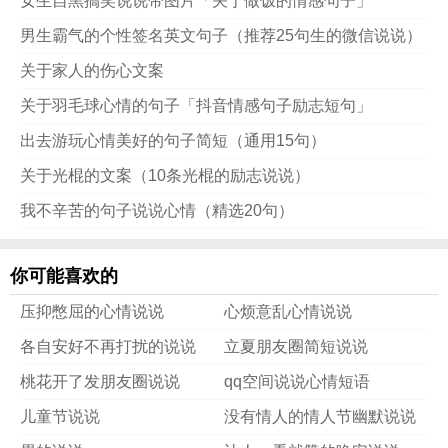
女生自黑搞笑说说带图片「关于做饭的情感句子」
男生霸气的个性签名英文句子（推荐25句生的微信说说）
关于家人的伤心文案
关于羽毛球心情的句子「抖音情感句子励志短句」
出去游玩心情美好的句子简短（通用15句）
关于光棍的文案（10条光棍的励志说说）
我不辛苦的句子说说心情（精选20句）
你可能喜欢的
压抑憋屈的心情说说
心烦意乱心情说说
各自安好不再打扰的说说
立夏朋友圈简短说说
桃花开了发朋友圈说说
qq空间说说心情短语
儿童节说说
没有情人的情人节幽默说说