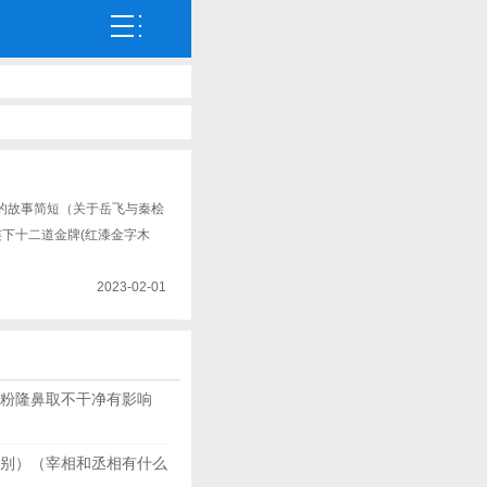
的故事简短（关于岳飞与秦桧
下十二道金牌(红漆金字木
2023-02-01
粉隆鼻取不干净有影响
别）（宰相和丞相有什么